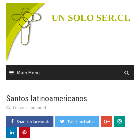
Skip
to
UN SOLO SER.CL
content
Main Menu
Santos latinoamericanos
Leave a comment
Share on facebook
Tweet on twitter