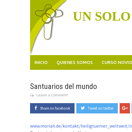
Skip
to
UN SOLO
content
INICIO
QUIENES SOMOS
CURSO NOVI
Santuarios del mundo
Leave a comment
Share on facebook
Tweet on twitter
www.moriah.de/kontakt/heiligtuemer_weltweit/i