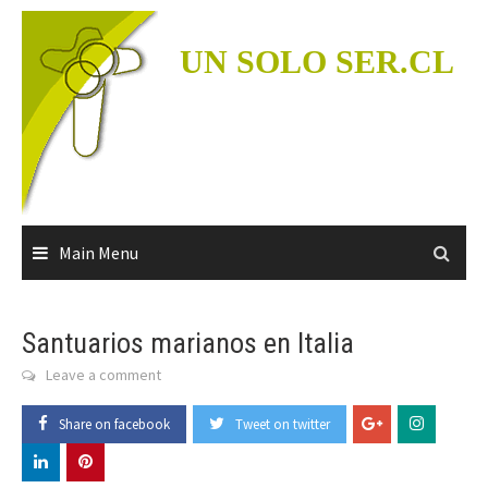
Skip
to
UN SOLO SER.CL
content
Main Menu
Santuarios marianos en Italia
Leave a comment
Share on facebook
Tweet on twitter