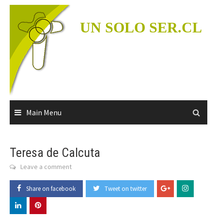
Skip
to
UN SOLO SER.CL
content
Main Menu
Teresa de Calcuta
Leave a comment
Share on facebook
Tweet on twitter