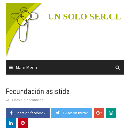
Skip
to
UN SOLO SER.CL
content
Main Menu
Fecundación asistida
Leave a comment
Share on facebook
Tweet on twitter