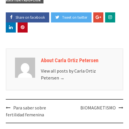
ASISTIDA Y ADOPCIÓN
Share on facebook
Tweet on twitter
About Carla Ortiz Petersen
View all posts by Carla Ortiz
Petersen
→
Post
Para saber sobre
BIOMAGNETISMO
navigation
fertilidad femenina