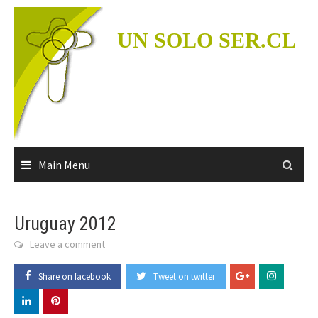
Skip
to
UN SOLO SER.CL
content
Main Menu
Uruguay 2012
Leave a comment
Share on facebook
Tweet on twitter