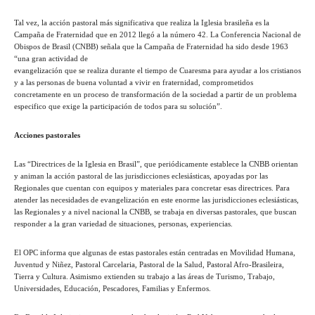
Tal vez, la acción pastoral más significativa que realiza la Iglesia brasileña es la
Campaña de Fraternidad que en 2012 llegó a la número 42. La Conferencia Nacional de
Obispos de Brasil (CNBB) señala que la Campaña de Fraternidad ha sido desde 1963
“una gran actividad de
evangelización que se realiza durante el tiempo de Cuaresma para ayudar a los cristianos
y a las personas de buena voluntad a vivir en fraternidad, comprometidos
concretamente en un proceso de transformación de la sociedad a partir de un problema
especifico que exige la participación de todos para su solución”.
Acciones pastorales
Las “Directrices de la Iglesia en Brasil”, que periódicamente establece la CNBB orientan
y animan la acción pastoral de las jurisdicciones eclesiásticas, apoyadas por las
Regionales que cuentan con equipos y materiales para concretar esas directrices. Para
atender las necesidades de evangelización en este enorme las jurisdicciones eclesiásticas,
las Regionales y a nivel nacional la CNBB, se trabaja en diversas pastorales, que buscan
responder a la gran variedad de situaciones, personas, experiencias.
El OPC informa que algunas de estas pastorales están centradas en Movilidad Humana,
Juventud y Niñez, Pastoral Carcelaria, Pastoral de la Salud, Pastoral Afro-Brasileira,
Tierra y Cultura. Asimismo extienden su trabajo a las áreas de Turismo, Trabajo,
Universidades, Educación, Pescadores, Familias y Enfermos.