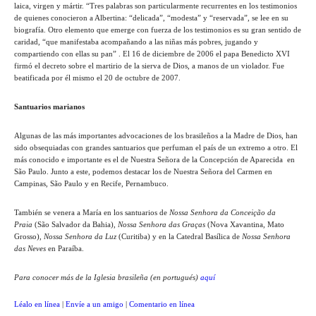
laica, virgen y mártir. “Tres palabras son particularmente recurrentes en los testimonios
de quienes conocieron a Albertina: “delicada”, “modesta” y “reservada”, se lee en su
biografía. Otro elemento que emerge con fuerza de los testimonios es su gran sentido de
caridad, “que manifestaba acompañando a las niñas más pobres, jugando y
compartiendo con ellas su pan” . El 16 de diciembre de 2006 el papa Benedicto XVI
firmó el decreto sobre el martirio de la sierva de Dios, a manos de un violador. Fue
beatificada por él mismo el 20 de octubre de 2007.
Santuarios marianos
Algunas de las más importantes advocaciones de los brasileños a la Madre de Dios, han
sido obsequiadas con grandes santuarios que perfuman el país de un extremo a otro. El
más conocido e importante es el de Nuestra Señora de la Concepción de Aparecida en
São Paulo. Junto a este, podemos destacar los de Nuestra Señora del Carmen en
Campinas, São Paulo y en Recife, Pernambuco.
También se venera a María en los santuarios de
Nossa Senhora da Conceição da
Praia
(São Salvador da Bahia),
Nossa Senhora das Graças
(Nova Xavantina, Mato
Grosso),
Nossa Senhora da Luz
(Curitiba) y en la Catedral Basílica de
Nossa Senhora
das Neves
en Paraíba.
Para conocer más de la Iglesia brasileña (en portugués)
aquí
Léalo en línea
|
Envíe a un amigo
|
Comentario en línea