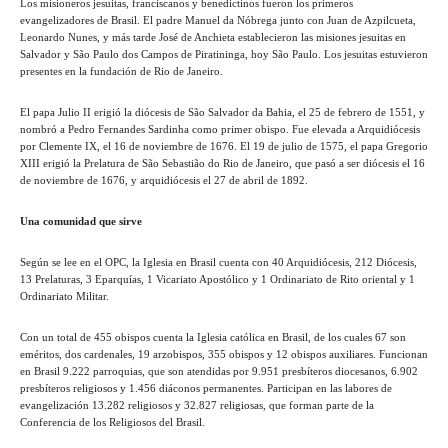
Los misioneros jesuitas, franciscanos y benedictinos fueron los primeros
evangelizadores de Brasil. El padre Manuel da Nóbrega junto con Juan de Azpilcueta,
Leonardo Nunes, y más tarde José de Anchieta establecieron las misiones jesuitas en
Salvador y São Paulo dos Campos de Piratininga, hoy São Paulo. Los jesuitas estuvieron
presentes en la fundación de Rio de Janeiro.
El papa Julio II erigió la diócesis de São Salvador da Bahia, el 25 de febrero de 1551, y
nombró a Pedro Fernandes Sardinha como primer obispo. Fue elevada a Arquidiócesis
por Clemente IX, el 16 de noviembre de 1676. El 19 de julio de 1575, el papa Gregorio
XIII erigió la Prelatura de São Sebastião do Rio de Janeiro, que pasó a ser diócesis el 16
de noviembre de 1676, y arquidiócesis el 27 de abril de 1892.
Una comunidad que sirve
Según se lee en el OPC, la Iglesia en Brasil cuenta con 40 Arquidiócesis, 212 Diócesis,
13 Prelaturas, 3 Eparquías, 1 Vicariato Apostólico y 1 Ordinariato de Rito oriental y 1
Ordinariato Militar.
Con un total de 455 obispos cuenta la Iglesia católica en Brasil, de los cuales 67 son
eméritos, dos cardenales, 19 arzobispos, 355 obispos y 12 obispos auxiliares. Funcionan
en Brasil 9.222 parroquias, que son atendidas por 9.951 presbíteros diocesanos, 6.902
presbíteros religiosos y 1.456 diáconos permanentes. Participan en las labores de
evangelización 13.282 religiosos y 32.827 religiosas, que forman parte de la
Conferencia de los Religiosos del Brasil.