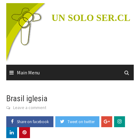
Skip
to
UN SOLO SER.CL
content
Main Menu
Brasil iglesia
Leave a comment
Share on facebook
Tweet on twitter