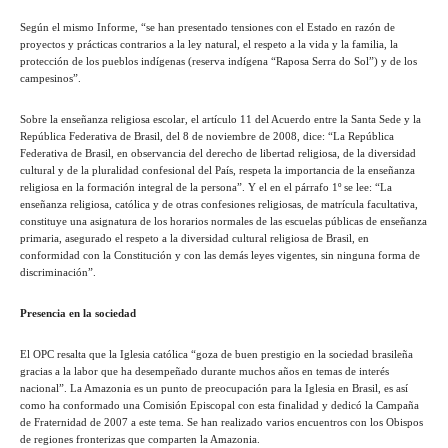
Según el mismo Informe, “se han presentado tensiones con el Estado en razón de
proyectos y prácticas contrarios a la ley natural, el respeto a la vida y la familia, la
protección de los pueblos indígenas (reserva indígena “Raposa Serra do Sol”) y de los
campesinos”.
Sobre la enseñanza religiosa escolar, el artículo 11 del Acuerdo entre la Santa Sede y la
República Federativa de Brasil, del 8 de noviembre de 2008, dice: “La República
Federativa de Brasil, en observancia del derecho de libertad religiosa, de la diversidad
cultural y de la pluralidad confesional del País, respeta la importancia de la enseñanza
religiosa en la formación integral de la persona”. Y el en el párrafo 1º se lee: “La
enseñanza religiosa, católica y de otras confesiones religiosas, de matrícula facultativa,
constituye una asignatura de los horarios normales de las escuelas públicas de enseñanza
primaria, asegurado el respeto a la diversidad cultural religiosa de Brasil, en
conformidad con la Constitución y con las demás leyes vigentes, sin ninguna forma de
discriminación”.
Presencia en la sociedad
El OPC resalta que la Iglesia católica “goza de buen prestigio en la sociedad brasileña
gracias a la labor que ha desempeñado durante muchos años en temas de interés
nacional”. La Amazonia es un punto de preocupación para la Iglesia en Brasil, es así
como ha conformado una Comisión Episcopal con esta finalidad y dedicó la Campaña
de Fraternidad de 2007 a este tema. Se han realizado varios encuentros con los Obispos
de regiones fronterizas que comparten la Amazonia.