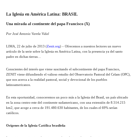
La Iglesia en América Latina: BRASIL
Una mirada al continente del papa Francisco (X)
Por José Antonio Varela Vidal
LIMA, 22 de julio de 2013 (
Zenit.org
) – Ofrecemos a nuestros lectores un nuevo
artículo de la serie sobre la Iglesia en América Latina, con la presencia ya del santo
padre en dichas tierras…
Conscientes del interés que viene suscitando el subcontinente del papa Francisco,
ZENIT viene difundiendo el valioso estudio del Observatorio Pastoral del Celam (OPC),
que nos acerca a la realidad pastoral, social y devocional de los pueblos
latinoamericanos.
En esta oportunidad, conoceremos un poco más a la Iglesia del Brasil, un país ubicado
en la zona centro-este del continente sudamericano, con una extensión de 8.514.215
km2, que acoge a cerca de 191.480.630 habitantes, de los cuales el 69% serían
católicos.
Orígenes de la Iglesia Católica brasileña