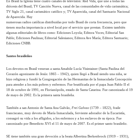
En Brasil la Iglesia tiene cuatro canales de televisión: Red Vida, que une a todas las
diócesis del Brasil; TV Canción Nueva, canal de las comunidades de vida carismática;
TV Siglo 21, canal carismático católico y; TV Aparecida, canal del Santuario Nacional
de Aparecida. Hay
numerosas radios católicas distribuidas por todo Brasil de corta frecuencia, pero que
tienen mucha importancia a nivel local por el servicio que prestan. Existen también
algunas editoriales de libros como: Ediciones Loyola; Editora Voces; Editorial San
Pablo; Ediciones Paulinas; Editorial Salesianos; Editora Ave María; Editora Santuario;
Ediciones CNBB.
Santos brasileños
Los devotos en Brasil veneran a santa Amabile Lucía Visintainer (Santa Paulina del
Corazón agonizante de Jesús: 1865 – 1942), quien llegó a Brasil siendo una niña, se
hizo religiosa y fundó la Congregación de las Hermanitas de la Inmaculada Concepción
para atender a los más pobres y enfermos. Fue beatificada por el papa Juan Pablo II el
18 de octubre de 1991, en Florianópolis, estado de Santa Catarina. Fue canonizada el 19
de mayo de 2002. Es la primera santa brasileña.
También a san Antonio de Santa Ana Galvão,
Frei Galvao
(1739 – 1822), fraile
franciscano, muy devoto de María Inmaculada, ferviente adorador de la Eucaristía,
consagró su vida a los afligidos, a los enfermos y a los esclavos de su época. Fue
canonizado por Benedicto XVI el 11 de mayo de 2007. Es el primer santo brasileño.
SE tiene también una gran devoción a la beata Albertina Berkenbrock (1919 – 1931),