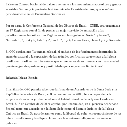
Existe un Consejo Nacional de Laicos que reúne a los movimientos apostólicos y grupos
eclesiales. Son muy importantes las Comunidades Eclesiales de Base, que se reúnen
periódicamente en los Encuentros Nacionales.
Por su parte, la Conferencia Nacional de los Obispos de Brasil – CNBB, está organizada
en 17 Regionales con el fin de prestar un mejor servicio de animación a las
jurisdicciones eclesiásticas. Las Regionales son las siguientes: Norte 1 y Norte 2;
Nordeste 1, 2, 3, 4 y 5; Este 1 y 2, Sur 1, 2, 3 y 4, Centro Oeste, Oeste 1 y 2 y Noroeste.
El OPC explica que “la unidad eclesial, el cuidado de los fundamentos doctrinales, la
atención pastoral y la superación de las actitudes conflictivas caracterizan a la Iglesia
católica en Brasil, en las diferentes etapas y momentos de su presencia en una sociedad
que tiene grandes problemas y posibilidades para superar sus limitaciones”.
Relación Iglesia-Estado
El análisis del OPC permite saber que la firma de un Acuerdo entre la Santa Sede y la
República Federativa de Brasil, el 8 de noviembre de 2008, buscó responder a la
exigencia de carácter jurídico mediante el Estatuto Jurídico de la Iglesia Católica en
Brasil. El 7 de Octubre de 2009 se aprobó, por unanimidad, en el plenario del Senado
Federal tanto este acuerdo con la Santa Sede como el Estatuto Jurídico de la Iglesia
Católica en Brasil. Se trata de asuntos como la libertad de culto, el reconocimiento de los
ministros religiosos y las disposiciones para la enseñanza religiosa en las escuelas
públicas.