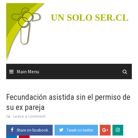
Skip
to
UN SOLO SER.CL
content
Main Menu
Fecundación asistida sin el permiso de
su ex pareja
Leave a comment
Share on facebook
Tweet on twitter