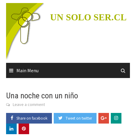
Skip
to
UN SOLO SER.CL
content
Main Menu
Una noche con un niño
Leave a comment
Share on facebook
Tweet on twitter