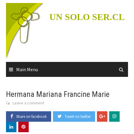
Skip
to
UN SOLO SER.CL
content
Main Menu
Hermana Mariana Francine Marie
Leave a comment
Share on facebook
Tweet on twitter