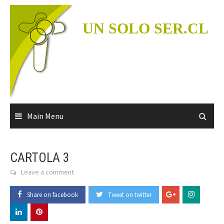
Skip
to
UN SOLO SER.CL
content
Main Menu
CARTOLA 3
Leave a comment
Share on facebook
Tweet on twitter