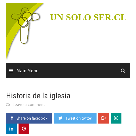
Skip
to
UN SOLO SER.CL
content
Main Menu
Historia de la iglesia
Leave a comment
Share on facebook
Tweet on twitter