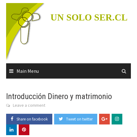
Skip
to
UN SOLO SER.CL
content
Main Menu
Introducción Dinero y matrimonio
Leave a comment
Share on facebook
Tweet on twitter