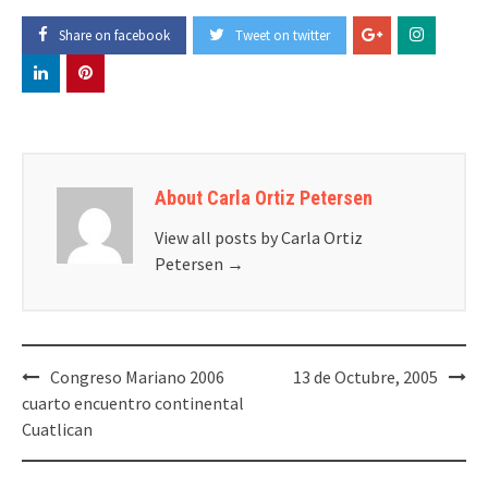
Share on facebook
Tweet on twitter
About Carla Ortiz Petersen
View all posts by Carla Ortiz
Petersen
→
Post
Congreso Mariano 2006
13 de Octubre, 2005
navigation
cuarto encuentro continental
Cuatlican