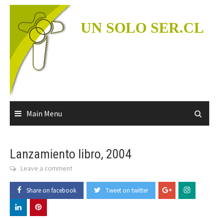
Skip
to
UN SOLO SER.CL
content
Main Menu
Lanzamiento libro, 2004
Leave a comment
Share on facebook
Tweet on twitter