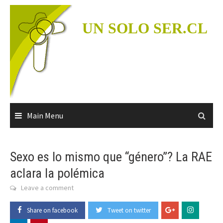
Skip
to
UN SOLO SER.CL
content
Main Menu
Sexo es lo mismo que “género”? La RAE
aclara la polémica
Leave a comment
Share on facebook
Tweet on twitter