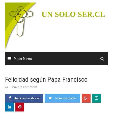
Skip
to
UN SOLO SER.CL
content
Main Menu
Felicidad según Papa Francisco
Leave a comment
Share on facebook
Tweet on twitter