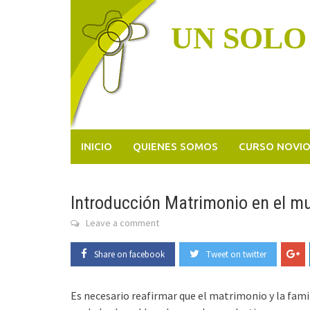
Skip
to
UN SOLO
content
INICIO
QUIENES SOMOS
CURSO NOVI
Introducción Matrimonio en el m
Leave a comment
Share on facebook
Tweet on twitter
Es necesario reafirmar que el matrimonio y la fami