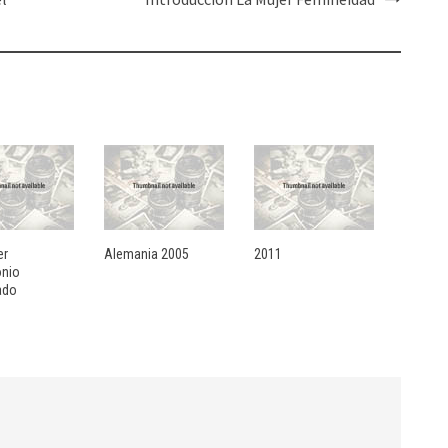
er
Alemania 2005
2011
onio
ado