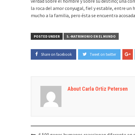
verdad sobre el hombre y sobre su destino; una co
la roca del amor conyugal, fiel y estable, entre u
mucho a la familia, pero ésta se encuentra acosa
POSTED UNDER
5.-MATRIMONIO EN EL MUNDO
Share on facebook
Tweet on twitter
About Carla Ortiz Petersen
Post
6.500 genes humanos reaccionan diferente en e