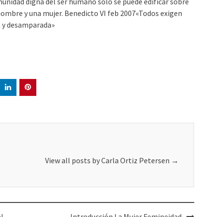
munidad digna del ser humano sólo se puede edificar sobre
n hombre y una mujer. Benedicto VI feb 2007«Todos exigen
da y desamparada»
View all posts by Carla Ortiz Petersen
→
l
Introducción La Mujer Femineidad