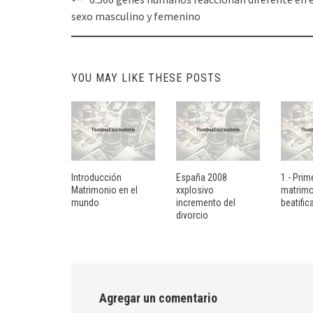
navigation
sexo masculino y femenino
YOU MAY LIKE THESE POSTS
Introducción
España 2008
1.- Prim
Matrimonio en el
xxplosivo
matrim
mundo
incremento del
beatific
divorcio
Agregar un comentario