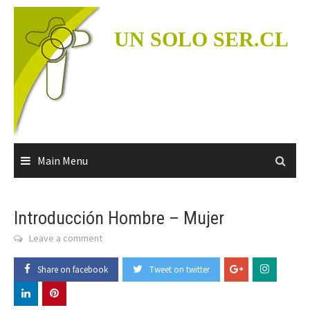
Skip
to
UN SOLO SER.CL
content
Main Menu
Introducción Hombre – Mujer
Leave a comment
Share on facebook
Tweet on twitter