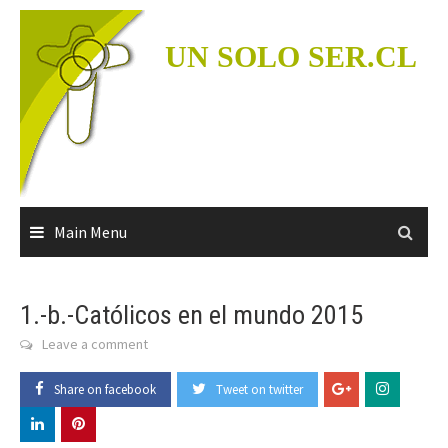
Skip
to
UN SOLO SER.CL
content
Main Menu
1.-b.-Católicos en el mundo 2015
Leave a comment
Share on facebook
Tweet on twitter