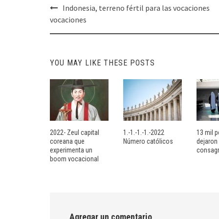
Post
Indonesia, terreno fértil para las vocaciones
navigation
vocaciones
YOU MAY LIKE THESE POSTS
2022- Zeul capital
1.-1.-1.-1.-2022
13 mil 
coreana que
Número católicos
dejaron 
experimenta un
consagr
boom vocacional
Agregar un comentario