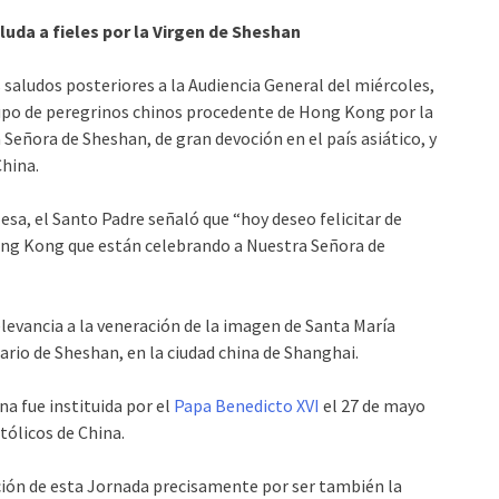
aluda a fieles por la Virgen de Sheshan
s saludos posteriores a la Audiencia General del miércoles,
rupo de peregrinos chinos procedente de Hong Kong por la
 Señora de Sheshan, de gran devoción en el país asiático, y
China.
lesa, el Santo Padre señaló que “hoy deseo felicitar de
ong Kong que están celebrando a Nuestra Señora de
elevancia a la veneración de la imagen de Santa María
uario de Sheshan, en la ciudad china de Shanghai.
a fue instituida por el
Papa Benedicto XVI
el 27 de mayo
atólicos de China.
ación de esta Jornada precisamente por ser también la