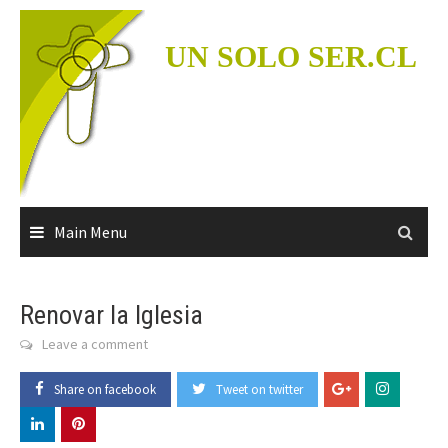
Skip
to
UN SOLO SER.CL
content
Main Menu
Renovar la Iglesia
Leave a comment
Share on facebook
Tweet on twitter