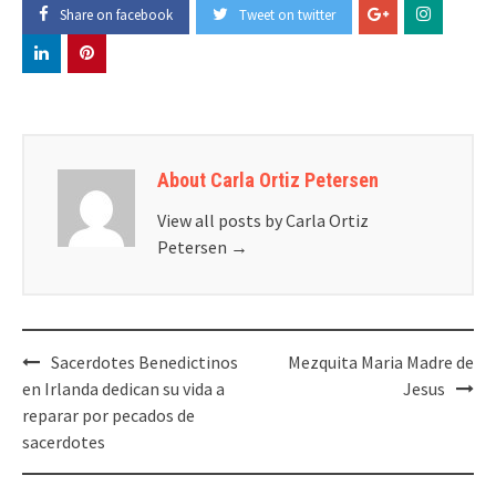
Share on facebook
Tweet on twitter
About Carla Ortiz Petersen
View all posts by Carla Ortiz
Petersen
→
Post
Sacerdotes Benedictinos
Mezquita Maria Madre de
navigation
en Irlanda dedican su vida a
Jesus
reparar por pecados de
sacerdotes