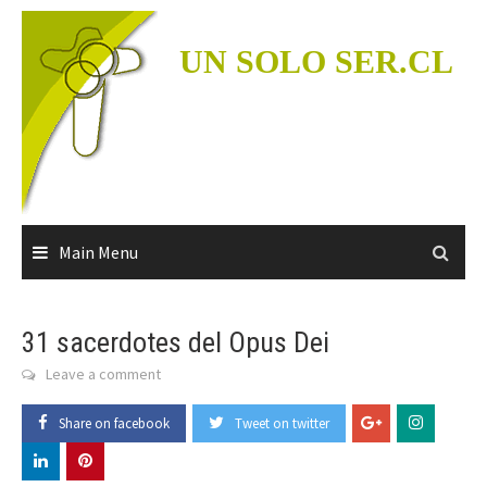
Skip
to
UN SOLO SER.CL
content
Main Menu
31 sacerdotes del Opus Dei
Leave a comment
Share on facebook
Tweet on twitter