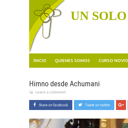
Skip
to
UN SOLO
content
INICIO
QUIENES SOMOS
CURSO NOVI
Himno desde Achumani
Leave a comment
Share on facebook
Tweet on twitter