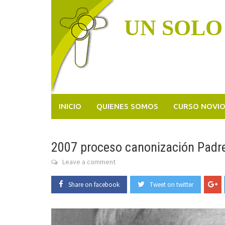
Skip
to
UN SOLO
content
INICIO
QUIENES SOMOS
CURSO NOVI
2007 proceso canonización Padr
Leave a comment
Share on facebook
Tweet on twitter