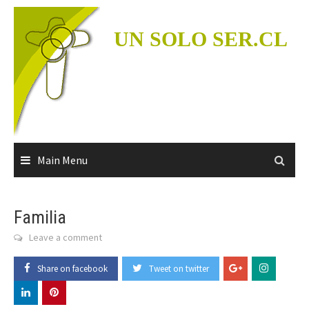
Skip
to
UN SOLO SER.CL
content
Main Menu
Familia
Leave a comment
Share on facebook
Tweet on twitter