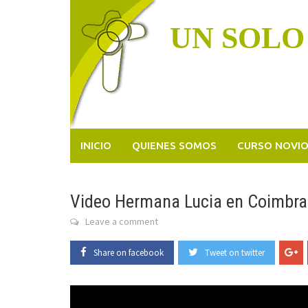
Skip
to
UN SOLO
content
INICIO
QUIENES SOMOS
CURSO NOVI
Video Hermana Lucia en Coimbra
Leave a comment
Share on facebook
Tweet on twitter