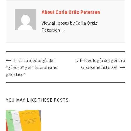
About Carla Ortiz Petersen
View all posts by Carla Ortiz
Petersen
→
Post
1.-d.-La ideología del
1.-f.-Ideología del género
navigation
“género” y el “liberalismo
Papa Benedicto XVI
gnóstico”
YOU MAY LIKE THESE POSTS