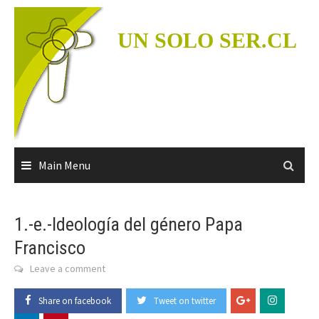
Skip
to
UN SOLO SER.CL
content
Main Menu
1.-e.-Ideología del género Papa
Francisco
Leave a comment
Share on facebook
Tweet on twitter