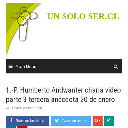
Skip
to
UN SOLO SER.CL
content
Main Menu
1.-P. Humberto Andwanter charla video
parte 3 tercera anécdota 20 de enero
Leave a comment
Share on facebook
Tweet on twitter