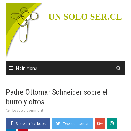
Skip
to
UN SOLO SER.CL
content
Main Menu
Padre Ottomar Schneider sobre el
burro y otros
Leave a comment
Share on facebook
Tweet on twitter