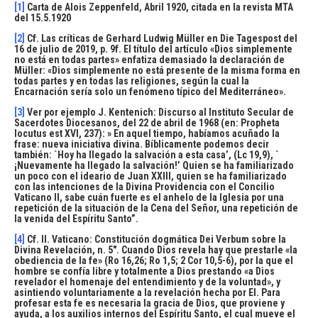
[1]
Carta de Alois Zeppenfeld, Abril 1920, citada en la revista MTA
del 15.5.1920
[2]
Cf. Las críticas de Gerhard Ludwig Müller en Die Tagespost del
16 de julio de 2019, p. 9f. El título del artículo «Dios simplemente
no está en todas partes» enfatiza demasiado la declaración de
Müller: «Dios simplemente no está presente de la misma forma en
todas partes y en todas las religiones, según la cual la
Encarnación sería solo un fenómeno típico del Mediterráneo».
[3]
Ver por ejemplo J. Kentenich: Discurso al Instituto Secular de
Sacerdotes Diocesanos, del 22 de abril de 1968 (en: Propheta
locutus est XVI, 237): » En aquel tiempo, habíamos acuñado la
frase: nueva iniciativa divina. Bíblicamente podemos decir
también: `Hoy ha llegado la salvación a esta casa’, (Lc 19,9), `
¡Nuevamente ha llegado la salvación!’ Quien se ha familiarizado
un poco con el ideario de Juan XXIII, quien se ha familiarizado
con las intenciones de la Divina Providencia con el Concilio
Vaticano II, sabe cuán fuerte es el anhelo de la Iglesia por una
repetición de la situación de la Cena del Señor, una repetición de
la venida del Espíritu Santo”.
[4]
Cf. II. Vaticano: Constitución dogmática Dei Verbum sobre la
Divina Revelación, n. 5″. Cuando Dios revela hay que prestarle «la
obediencia de la fe» (Ro 16,26; Ro 1,5; 2 Cor 10,5-6), por la que el
hombre se confía libre y totalmente a Dios prestando «a Dios
revelador el homenaje del entendimiento y de la voluntad», y
asintiendo voluntariamente a la revelación hecha por El. Para
profesar esta fe es necesaria la gracia de Dios, que proviene y
ayuda, a los auxilios internos del Espíritu Santo, el cual mueve el