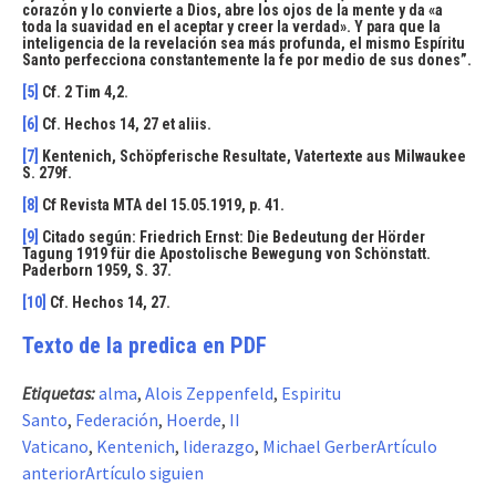
corazón y lo convierte a Dios, abre los ojos de la mente y da «a
toda la suavidad en el aceptar y creer la verdad». Y para que la
inteligencia de la revelación sea más profunda, el mismo Espíritu
Santo perfecciona constantemente la fe por medio de sus dones”.
[5]
Cf. 2 Tim 4,2.
[6]
Cf. Hechos 14, 27 et aliis.
[7]
Kentenich, Schöpferische Resultate, Vatertexte aus Milwaukee
S. 279f.
[8]
Cf Revista MTA del 15.05.1919, p. 41.
[9]
Citado según: Friedrich Ernst: Die Bedeutung der Hörder
Tagung 1919 für die Apostolische Bewegung von Schönstatt.
Paderborn 1959, S. 37.
[10]
Cf. Hechos 14, 27.
Texto de la predica en PDF
Etiquetas:
alma
,
Alois Zeppenfeld
,
Espiritu
Santo
,
Federación
,
Hoerde
,
II
Vaticano
,
Kentenich
,
liderazgo
,
Michael Gerber
Artículo
anterior
Artículo siguien