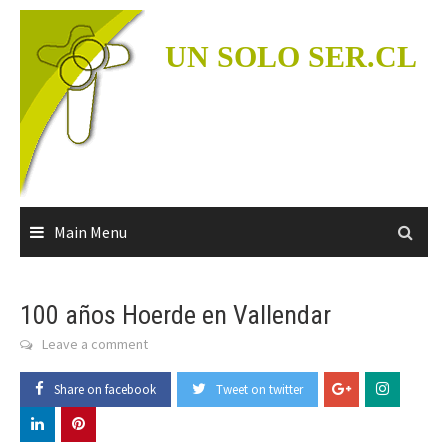
Skip
to
UN SOLO SER.CL
content
Main Menu
100 años Hoerde en Vallendar
Leave a comment
Share on facebook
Tweet on twitter