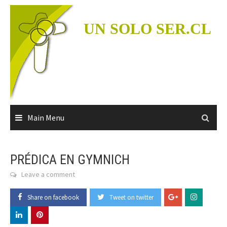
Skip
to
UN SOLO SER.CL
content
Main Menu
PRÉDICA EN GYMNICH
Leave a comment
Share on facebook
Tweet on twitter