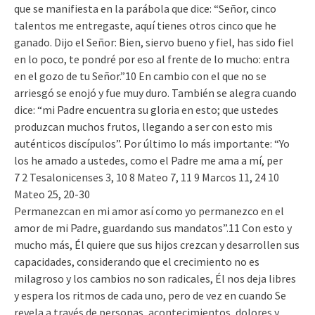
que se manifiesta en la parábola que dice: “Señor, cinco
talentos me entregaste, aquí tienes otros cinco que he
ganado. Dijo el Señor: Bien, siervo bueno y fiel, has sido fiel
en lo poco, te pondré por eso al frente de lo mucho: entra
en el gozo de tu Señor.”10 En cambio con el que no se
arriesgó se enojó y fue muy duro. También se alegra cuando
dice: “mi Padre encuentra su gloria en esto; que ustedes
produzcan muchos frutos, llegando a ser con esto mis
auténticos discípulos”. Por último lo más importante: “Yo
los he amado a ustedes, como el Padre me ama a mí, per
7 2 Tesalonicenses 3, 10 8 Mateo 7, 11 9 Marcos 11, 24 10
Mateo 25, 20-30
Permanezcan en mi amor así como yo permanezco en el
amor de mi Padre, guardando sus mandatos”.11 Con esto y
mucho más, Él quiere que sus hijos crezcan y desarrollen sus
capacidades, considerando que el crecimiento no es
milagroso y los cambios no son radicales, Él nos deja libres
y espera los ritmos de cada uno, pero de vez en cuando Se
revela a través de personas, acontecimientos, dolores y