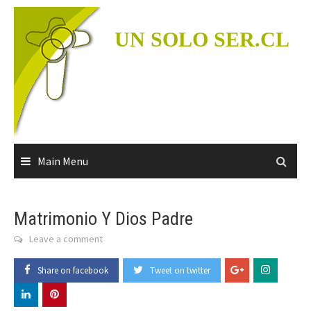
Skip
to
UN SOLO SER.CL
content
Main Menu
Matrimonio Y Dios Padre
Leave a comment
Share on facebook
Tweet on twitter