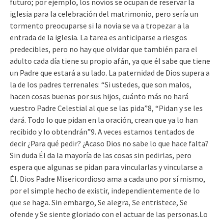
futuro; por ejemplo, los novios se ocupan de reservar la
iglesia para la celebración del matrimonio, pero sería un
tormento preocuparse si la novia se va a tropezar a la
entrada de la iglesia. La tarea es anticiparse a riesgos
predecibles, pero no hay que olvidar que también para el
adulto cada día tiene su propio afán, ya que él sabe que tiene
un Padre que estará a su lado. La paternidad de Dios supera a
la de los padres terrenales: “Si ustedes, que son malos,
hacen cosas buenas por sus hijos, cuánto más no hará
vuestro Padre Celestial al que se las pida”8, “Pidan y se les
dará. Todo lo que pidan en la oración, crean que ya lo han
recibido y lo obtendrán”9. A veces estamos tentados de
decir ¿Para qué pedir? ¿Acaso Dios no sabe lo que hace falta?
Sin duda Él da la mayoría de las cosas sin pedirlas, pero
espera que algunas se pidan para vincularlas y vincularse a
Él. Dios Padre Misericordioso ama a cada uno por sí mismo,
por el simple hecho de existir, independientemente de lo
que se haga. Sin embargo, Se alegra, Se entristece, Se
ofende y Se siente gloriado con el actuar de las personas.Lo