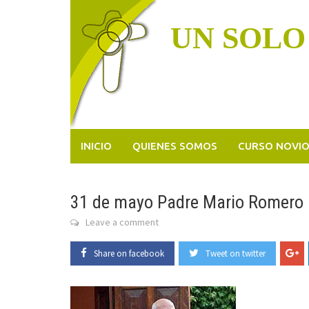
Skip
to
UN SOLO
content
INICIO
QUIENES SOMOS
CURSO NOVI
31 de mayo Padre Mario Romero 
Leave a comment
Share on facebook
Tweet on twitter