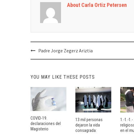
About Carla Ortiz Petersen
Post
Padre Jorge Zegerz Ariztia
navigation
YOU MAY LIKE THESE POSTS
COVID-19.
13 mil personas
1.-1.-1.
declaraciones del
dejaron la vida
religio
Magisterio
consagrada:
en el m