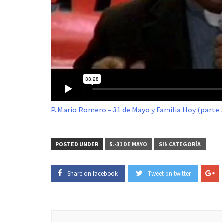
P. Mario Romero – 31 de Mayo y Familia Hoy (parte 
POSTED UNDER
5.-31 DE MAYO
SIN CATEGORÍA
Share on facebook
Tweet on twitter