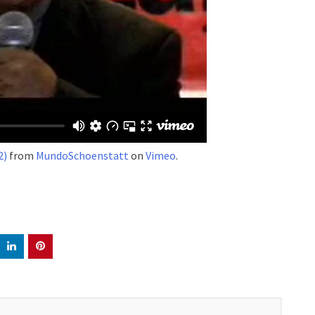
2)
from
MundoSchoenstatt
on
Vimeo
.