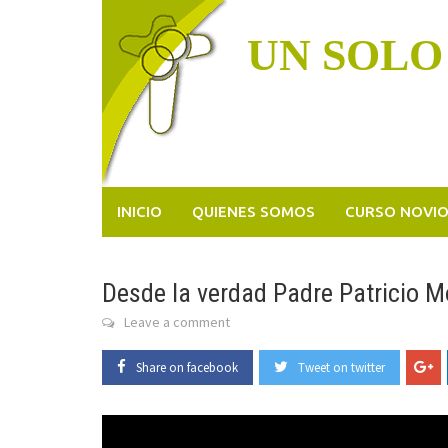
Skip
to
UN SOLO
content
INICIO
QUIENES SOMOS
CURSO NOVI
Desde la verdad Padre Patricio M
Leave a comment
Share on facebook
Tweet on twitter