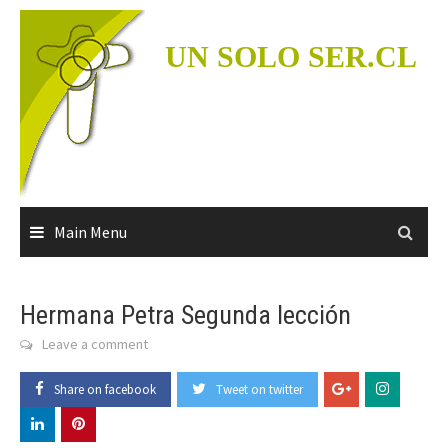
Skip
to
UN SOLO SER.CL
content
Main Menu
Hermana Petra Segunda lección
Leave a comment
Share on facebook
Tweet on twitter