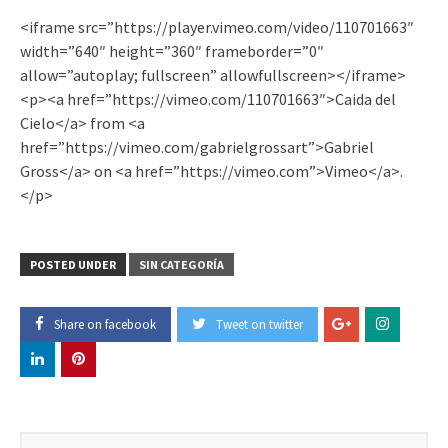
<iframe src=”https://player.vimeo.com/video/110701663″
width=”640″ height=”360″ frameborder=”0″
allow=”autoplay; fullscreen” allowfullscreen></iframe>
<p><a href=”https://vimeo.com/110701663″>Caida del
Cielo</a> from <a
href=”https://vimeo.com/gabrielgrossart”>Gabriel
Gross</a> on <a href=”https://vimeo.com”>Vimeo</a>.
</p>
POSTED UNDER
SIN CATEGORÍA
Share on facebook
Tweet on twitter