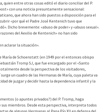
 quien entre otras cosas editó el diario conciliar del P.
post» con una noticia presuntamente sensacional:
aticano, que ahora han sido puestos a disposición para el
cubrir «por qué el Padre José Kentenich tuvo que
dó». Dicho brevemente: «abuso de poder» y «abuso sexual».
s razones del Aexilio de Kentenich» no han sido
n aclarar la situación».
de María de Schoenstatt (en 1949 por el entonces obispo
P. Sebastián Tromp SJ, que fue encargado por el «Santo
totalmente desde la perspectiva de los visitadores,
 surge un cuadro de las Hermanas de María, cuya paleta va
dad de juzgar y decidir hasta la dependencia infantil y la
umentos (o apuntes privados?) del P. Tromp, haga
 sus miembros. Desde esta perspectiva, interpreta todos
rtas de algunas Hermanas al Papa Pío XII en defensa del