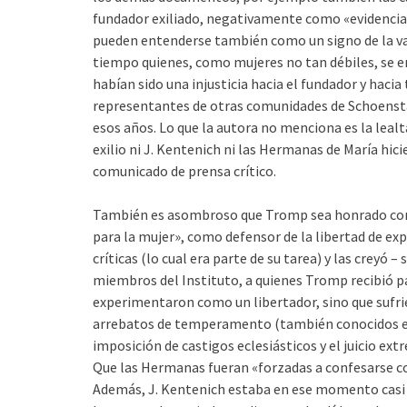
fundador exiliado, negativamente como «evidencia 
pueden entenderse también como un signo de la val
tiempo quienes, como mujeres no tan débiles, se e
habían sido una injusticia hacia el fundador y hac
representantes de otras comunidades de Schoensta
esos años. Lo que la autora no menciona es la lealta
exilio ni J. Kentenich ni las Hermanas de María hic
comunicado de prensa crítico.
También es asombroso que Tromp sea honrado como 
para la mujer», como defensor de la libertad de ex
críticas (lo cual era parte de su tarea) y las creyó 
miembros del Instituto, a quienes Tromp recibió pa
experimentaron como un libertador, sino que sufrie
arrebatos de temperamento (también conocidos en 
imposición de castigos eclesiásticos y el juicio e
Que las Hermanas fueran «forzadas a confesarse co
Además, J. Kentenich estaba en ese momento casi c