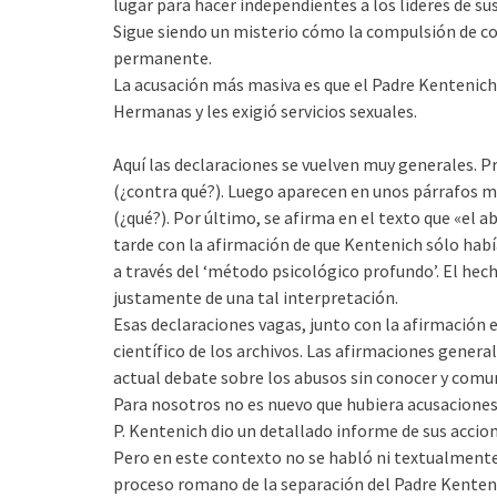
lugar para hacer independientes a los líderes de s
Sigue siendo un misterio cómo la compulsión de co
permanente.
La acusación más masiva es que el Padre Kentenich
Hermanas y les exigió servicios sexuales.
Aquí las declaraciones se vuelven muy generales. P
(¿contra qué?). Luego aparecen en unos párrafos m
(¿qué?). Por último, se afirma en el texto que «el 
tarde con la afirmación de que Kentenich sólo habí
a través del ‘método psicológico profundo’. El hech
justamente de una tal interpretación.
Esas declaraciones vagas, junto con la afirmación
científico de los archivos. Las afirmaciones genera
actual debate sobre los abusos sin conocer y comuni
Para nosotros no es nuevo que hubiera acusaciones 
P. Kentenich dio un detallado informe de sus accion
Pero en este contexto no se habló ni textualmente 
proceso romano de la separación del Padre Kenten