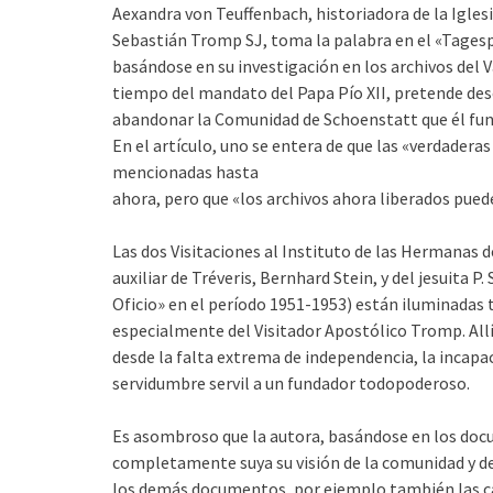
Aexandra von Teuffenbach, historiadora de la Iglesia,
Sebastián Tromp SJ, toma la palabra en el «Tages
basándose en su investigación en los archivos del V
tiempo del mandato del Papa Pío XII, pretende des
abandonar la Comunidad de Schoenstatt que él fun
En el artículo, uno se entera de que las «verdadera
mencionadas hasta
ahora, pero que «los archivos ahora liberados puede
Las dos Visitaciones al Instituto de las Hermanas 
auxiliar de Tréveris, Bernhard Stein, y del jesuita 
Oficio» en el período 1951-1953) están iluminadas 
especialmente del Visitador Apostólico Tromp. Allí
desde la falta extrema de independencia, la incapaci
servidumbre servil a un fundador todopoderoso.
Es asombroso que la autora, basándose en los doc
completamente suya su visión de la comunidad y de
los demás documentos, por ejemplo también las ca