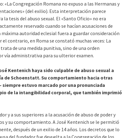
cto: «La Congregación Romana no expuso a las Hermanas y
ntaciones» (del exilio). Esta interpretación parece
 la tesis del abuso sexual. El «Santo Oficio» no era
actamente reservado cuando se hacían acusaciones de
la máxima autoridad eclesial fuera a guardar consideración
or el contrario, en Roma se constató muchas veces: La
 trata de una medida punitiva, sino de una orden
r vía administrativa para su ulterior examen.
sé Kentenich haya sido culpable de abuso sexual a
ía de Schoenstatt. Su comportamiento hacia otras
 – siempre estuvo marcado por una pronunciada
pio de la intangibilidad corporal, que también imprimió
or y a sus superiores a la acusación de abuso de poder y
os y su comportamiento. A José Kentenich se le permitió
ente, después de un exilio de 14 años. Los decretos que lo
ausa del fundador fue devuelta a la Congregación de los