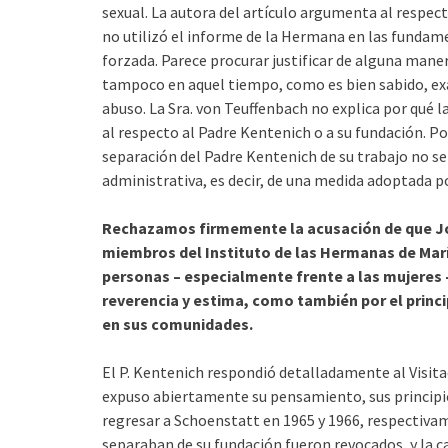
sexual. La autora del artículo argumenta al respe
no utilizó el informe de la Hermana en las fundame
forzada. Parece procurar justificar de alguna manera
tampoco en aquel tiempo, como es bien sabido, ex
abuso. La Sra. von Teuffenbach no explica por qué 
al respecto al Padre Kentenich o a su fundación. P
separación del Padre Kentenich de su trabajo no se
administrativa, es decir, de una medida adoptada po
Rechazamos firmemente la acusación de que Jo
miembros del Instituto de las Hermanas de Mar
personas – especialmente frente a las mujeres
reverencia y estima, como también por el princi
en sus comunidades.
El P. Kentenich respondió detalladamente al Visitad
expuso abiertamente su pensamiento, sus principi
regresar a Schoenstatt en 1965 y 1966, respectivam
separaban de su fundación fueron revocados, y la c