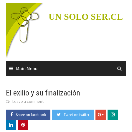
Skip
to
UN SOLO SER.CL
content
Main Menu
El exilio y su finalización
Leave a comment
Share on facebook
Tweet on twitter