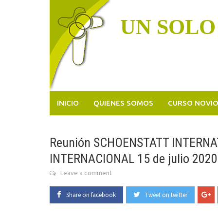
Skip
to
UN SOLO
content
INICIO
QUIENES SOMOS
CURSO NOVI
Reunión SCHOENSTATT INTERNA
INTERNACIONAL 15 de julio 2020
Leave a comment
Share on facebook
Tweet on twitter