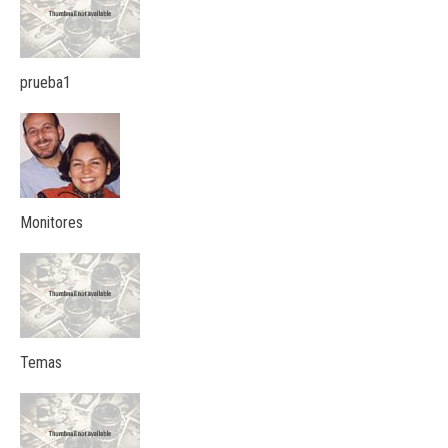
prueba1
Monitores
Temas