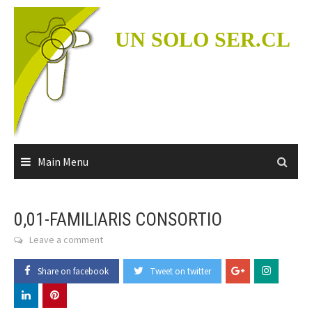
Skip
to
UN SOLO SER.CL
content
Main Menu
0,01-FAMILIARIS CONSORTIO
Leave a comment
Share on facebook
Tweet on twitter