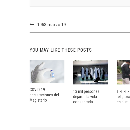
Post
1968 marzo 19
navigation
YOU MAY LIKE THESE POSTS
COVID-19.
13 mil personas
1.-1.-1.
declaraciones del
dejaron la vida
religio
Magisterio
consagrada:
en el m