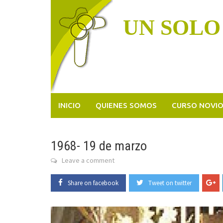
Skip
to
UN SOLO
content
INICIO
QUIENES SOMOS
CURSO NOVI
1968- 19 de marzo
Leave a comment
Share on facebook
Tweet on twitter