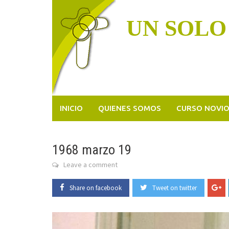
Skip
to
UN SOLO
content
INICIO
QUIENES SOMOS
CURSO NOVI
1968 marzo 19
Leave a comment
Share on facebook
Tweet on twitter