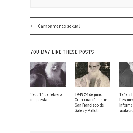
Post
Campamento sexual
navigation
YOU MAY LIKE THESE POSTS
1960 14 de febrero
1949 24 de junio
1949 31
respuesta
Comparación entre
Respues
San Francisco de
Informe
Sales y Palloti
visitaci