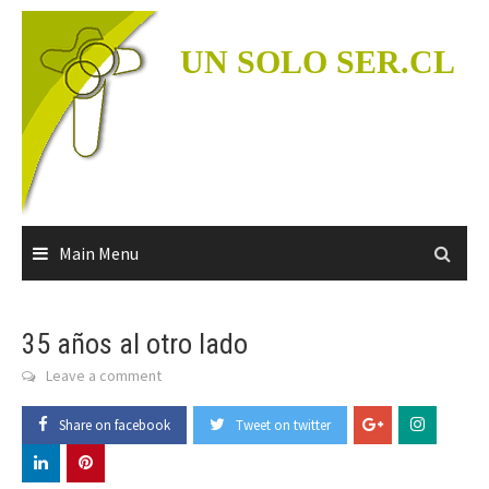
Skip
to
UN SOLO SER.CL
content
Main Menu
35 años al otro lado
Leave a comment
Share on facebook
Tweet on twitter