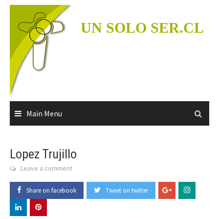
Skip
to
UN SOLO SER.CL
content
Main Menu
Lopez Trujillo
Leave a comment
Share on facebook
Tweet on twitter