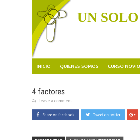
Skip
to
UN SOLO
content
INICIO
QUIENES SOMOS
CURSO NOVI
4 factores
Leave a comment
Share on facebook
Tweet on twitter