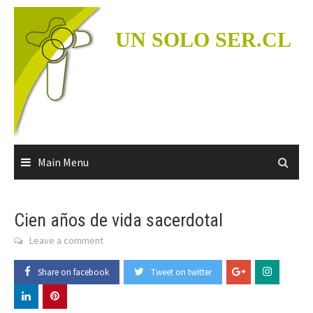
Skip
to
UN SOLO SER.CL
content
Main Menu
Cien años de vida sacerdotal
Leave a comment
Share on facebook
Tweet on twitter