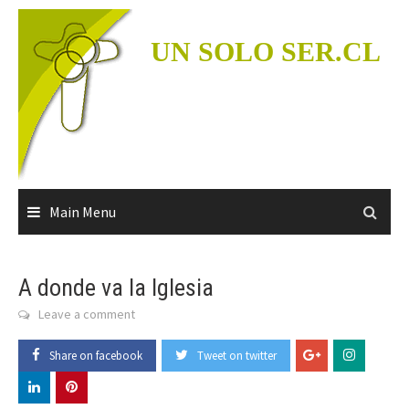
Skip
to
UN SOLO SER.CL
content
Main Menu
A donde va la Iglesia
Leave a comment
Share on facebook
Tweet on twitter