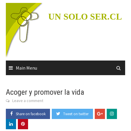
Skip
to
UN SOLO SER.CL
content
Main Menu
Acoger y promover la vida
Leave a comment
Share on facebook
Tweet on twitter