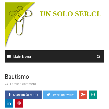
Skip
to
UN SOLO SER.CL
content
Main Menu
Bautismo
Leave a comment
Share on facebook
Tweet on twitter